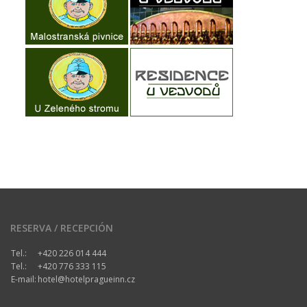
RESERVA / RECEPCIÓN
Tel.:
+420 226 014 444
Tel.:
+420 776 333 115
E-mail:
hotel@hotelpragueinn.cz