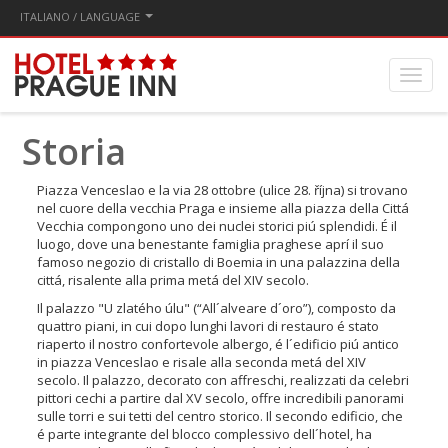
ITALIANO / LANGUAGE
Storia
Piazza Venceslao e la via 28 ottobre (ulice 28. října) si trovano
nel cuore della vecchia Praga e insieme alla piazza della Cittá
Vecchia compongono uno dei nuclei storici piú splendidi. É il
luogo, dove una benestante famiglia praghese aprí il suo
famoso negozio di cristallo di Boemia in una palazzina della
cittá, risalente alla prima metá del XIV secolo.
Il palazzo "U zlatého úlu" (“All´alveare d´oro”), composto da
quattro piani, in cui dopo lunghi lavori di restauro é stato
riaperto il nostro confortevole albergo, é l´edificio piú antico
in piazza Venceslao e risale alla seconda metá del XIV
secolo. Il palazzo, decorato con affreschi, realizzati da celebri
pittori cechi a partire dal XV secolo, offre incredibili panorami
sulle torri e sui tetti del centro storico. Il secondo edificio, che
é parte integrante del blocco complessivo dell´hotel, ha