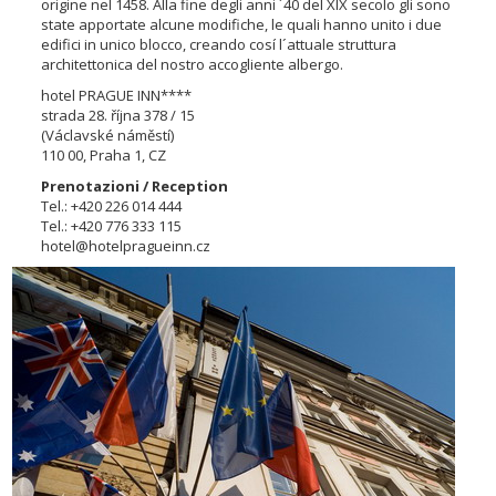
origine nel 1458. Alla fine degli anni ´40 del XIX secolo gli sono
state apportate alcune modifiche, le quali hanno unito i due
edifici in unico blocco, creando cosí l´attuale struttura
architettonica del nostro accogliente albergo.
hotel PRAGUE INN****
strada 28. října 378 / 15
(Václavské náměstí)
110 00, Praha 1, CZ
Prenotazioni / Reception
Tel.: +420 226 014 444
Tel.: +420 776 333 115
hotel@hotelpragueinn.cz