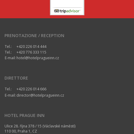
PRENOTAZIONE / RECEPTION
Tel.:
+420 226 014 444
Tel.:
+420 776 333 115
E-mail:
hotel@hotelpragueinn.cz
DIRETTORE
Tel.:
+420 226 014 666
E-mail:
director@hotelpragueinn.cz
HOTEL PRAGUE INN
Ulice 28. října 378 / 15 (Václavské náměstí)
110 00, Praha 1, CZ