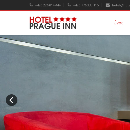
+420 226 014 444
+420 776 333 115
hotel@hote
Úvod