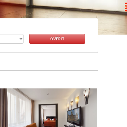
OVĚŘIT