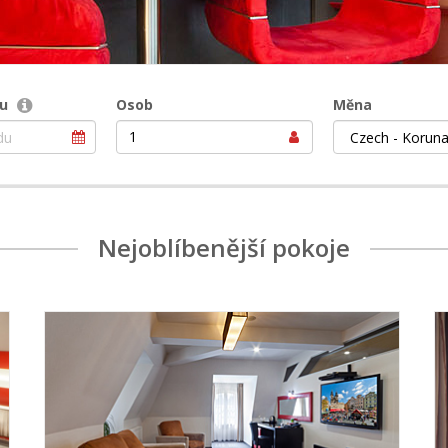
u
Osob
Měna
1
Nejoblíbenější pokoje