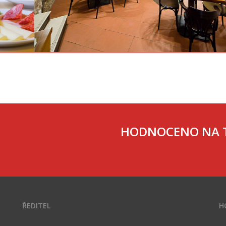
HODNOCENO NA T
ŘEDITEL
H