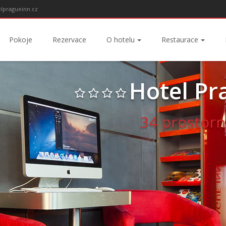
lpragueinn.cz
Pokoje
Rezervace
O hotelu
Restaurace
Hotel Pr
34 prostorn