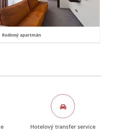
Rodinný apartmán
Všechny pokoje nabízejí maximální komfort
Akcent na bezpečnost - čipové karty pro přístupy
do jednotlivých zón, nová generace požární
signalizace.
SAT TV
WI-FI zdarma
Trezor
Klimatizace
PC
Čipové karty
REZERVOVAT
ce
Hotelový transfer service