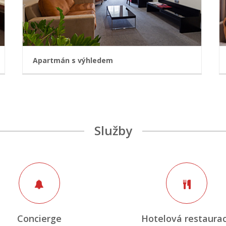
Apartmán s výhledem
Všechny pokoje nabízejí maximální komfort
Akcent na bezpečnost - čipové karty pro přístupy
do jednotlivých zón, nová generace požární
signalizace.
Služby
SAT TV
WI-FI zdarma
Trezor
Klimatizace
PC
Čipové karty
REZERVOVAT
Concierge
Hotelová restaura