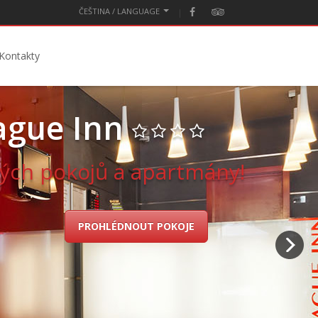
ČEŠTINA / LANGUAGE
Kontakty
ague Inn
ých pokojů a apartmány!
PROHLÉDNOUT POKOJE