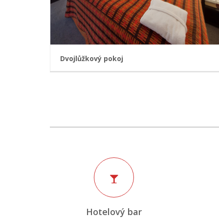
Dvojlůžkový pokoj
Všechny pokoje nabízejí maximální komfort
Akcent na bezpečnost - čipové karty pro přístupy
do jednotlivých zón, nová generace požární
signalizace.
SAT TV
WI-FI zdarma
Trezor
Klimatizace
PC
Čipové karty
REZERVOVAT
Hotelový bar