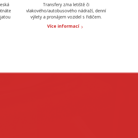
česká
Transfery z/na letiště či
utnáte
vlakového/autobusového nádraží, denní
jatou
výlety a pronájem vozidel s řidičem.
Více informací