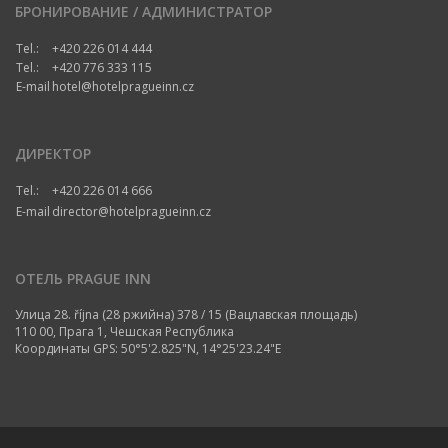
БРОНИРОВАНИЕ / АДМИНИСТРАТОР
Tel.:
+420 226 014 444
Tel.:
+420 776 333 115
E-mail
hotel@hotelpragueinn.cz
ДИРЕКТОР
Tel.:
+420 226 014 666
E-mail
director@hotelpragueinn.cz
ОТЕЛЬ PRAGUE INN
Улица 28. října (28 ржийна) 378 / 15 (Вацлавская площадь)
110 00, Прага 1, Чешская Республика
Координаты GPS: 50°5'2.825"N, 14°25'23.24"E