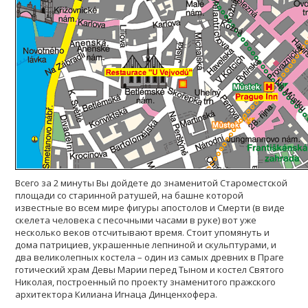
Всего за 2 минуты Вы дойдете до знаменитой Староместской
площади со старинной ратушей, на башне которой
известные во всем мире фигуры апостолов и Смерти (в виде
скелета человека с песочными часами в руке) вот уже
несколько веков отсчитывают время. Стоит упомянуть и
дома патрициев, украшенные лепниной и скульптурами, и
два великолепных костела – один из самых древних в Праге
готический храм Девы Марии перед Тыном и костел Святого
Николая, построенный по проекту знаменитого пражского
архитектора Килиана Игнаца Динценхофера.