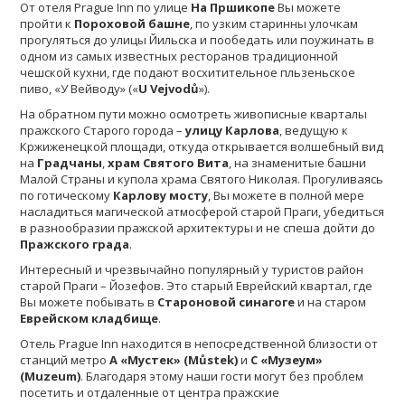
От отеля Prague Inn по улице
На Пршикопе
Вы можете
пройти к
Пороховой башне
, по узким старинны улочкам
прогуляться до улицы Йильска и пообедать или поужинать в
одном из самых известных ресторанов традиционной
чешской кухни, где подают восхитительное пльзеньское
пиво, «У Вейводу» («
U Vejvodů
»).
На обратном пути можно осмотреть живописные кварталы
пражского Старого города –
улицу Карлова
, ведущую к
Кржиженецкой площади, откуда открывается волшебный вид
на
Градчаны
,
храм Святого Вита
, на знаменитые башни
Малой Страны и купола храма Святого Николая. Прогуливаясь
по готическому
Карлову мосту
, Вы можете в полной мере
насладиться магической атмосферой старой Праги, убедиться
в разнообразии пражской архитектуры и не спеша дойти до
Пражского града
.
Интересный и чрезвычайно популярный у туристов район
старой Праги – Йозефов. Это старый Еврейский квартал, где
Вы можете побывать в
Староновой синагоге
и на старом
Еврейском кладбище
.
Отель Prague Inn находится в непосредственной близости от
станций метро
A «Мустек» (Můstek)
и
C «Музеум»
(Muzeum)
. Благодаря этому наши гости могут без проблем
посетить и отдаленные от центра пражские