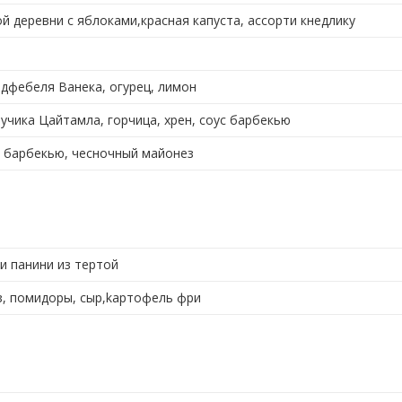
й деревни с яблоками,красная капуста, ассорти кнедлику
дфебеля Ванека, огурец, лимон
учика Цайтамла, горчица, хрен, соус барбекью
 барбекью, чесночный майонез
и панини из тертой
ез, помидоры, сыр,kартофель фри