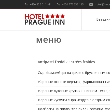
+420 226 014 444
+420 776 333 115
hotel@hote
Введен
меню
Antipasti freddi / Entrées froides
Сыр «Камамбер» на гриле с брусничным со
Жареные острые перчики, фаршированные
Жареные луковые кружки в пивном тесте, 
Жареные кусочки сыра чеддер с острым с
Колбаски на грилю (два вида), горчица, хр