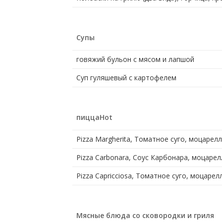
Супы
говяжий бульон с мясом и лапшой
Суп гуляшевый с картофелем
пиццаHot
Pizza Margherita, Томатное суго, моцарел
Pizza Carbonara, Соус Карбонара, моцарел
Pizza Capricciosa, Томатное суго, моцаре
Мясные блюда со сковородки и гриля