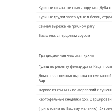
Куриные крылышки гриль поручика Дуба с п
Куриные грудки завёрнутые в бекон, cтру
Свиная вырезка на грибном рагу
Бифштекс с перцовым соусом
Традиционная чешская кухня
Гуляш по рецепту фельдкурата Каца, пос
Домашняя говяжья вырезка со сметанной 
Вар
Жаркое из свинины по-моравский с тушенн
Картофельные кнедлики (2x), фарширован
(приготовим по Вашему желанию), 5х грен