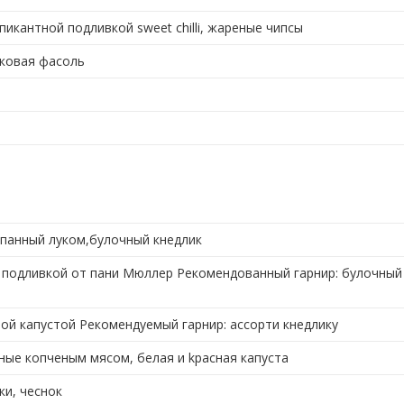
икантной подливкой sweet chilli, жареные чипсы
чковая фасоль
ыпанный луком,булочный кнедлик
подливкой от пани Мюллер Рекомендованный гарнир: булочный 
ой капустой Рекомендуемый гарнир: ассорти кнедлику
ные копченым мясом, белая и kрасная капуста
ки, чеснок