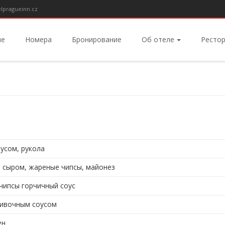
lpragueinn.cz
ие
Номера
Бронирование
Об отеле
Ресто
усом, рукола
 сыром, жареные чипсы, майонез
чипсы горчичный соус
ливочным соусом
ен