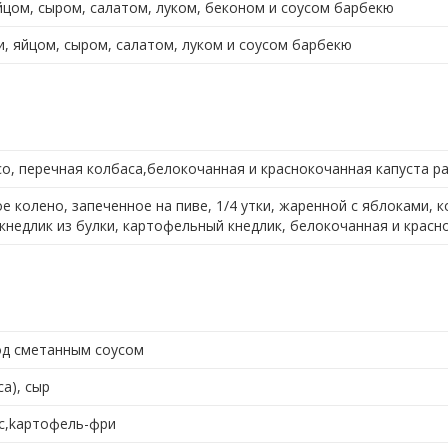
яйцом, сыром, салатом, луком, беконом и соусом барбекю
и, яйцом, сыром, салатом, луком и соусом барбекю
ясо, перечная колбаса,белокочанная и краснокочанная капуста 
е колено, запеченное на пиве, 1/4 утки, жаренной с яблоками, 
 кнедлик из булки, картофельный кнедлик, белокочанная и красн
од сметанным соусом
а), сыр
ус,kартофель-фри