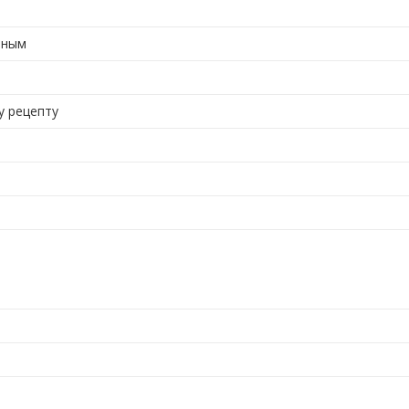
еным
у рецепту