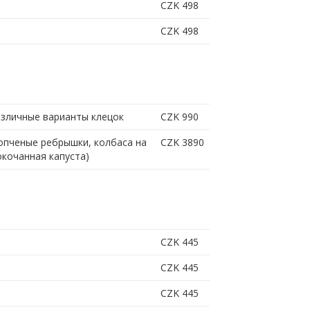
CZK 498
CZK 498
различные варианты клецок
CZK 990
копченые ребрышки, колбаса на
CZK 3890
окочанная капуста)
CZK 445
CZK 445
CZK 445