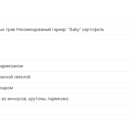
ых трав Рекомендованый гарнир: "Baby" картофель
 пармезаном
расной свеклой
 сыром
г из анчоусов, крутоны, пармезан)