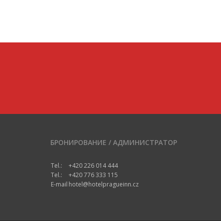
БРОНИРОВАНИЕ / АДМИНИСТРАТОР
Tel.:
+420 226 014 444
Tel.:
+420 776 333 115
E-mail
hotel@hotelpragueinn.cz