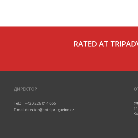
RATED AT TRIPAD
ДИРЕКТОР
О
Ул
Tel.:
+420 226 014 666
11
E-mail
director@hotelpragueinn.cz
Ко