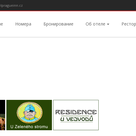
lpragueinn.cz
ие
Номера
Бронирование
Об отеле
Ресто