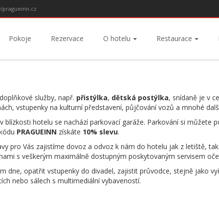
lpragueinn.cz
Pokoje
Rezervace
O hotelu
Restaurace
 doplňkové služby, např.
přistýlka
,
dětská postýlka
, snídaně je v c
chách, vstupenky na kulturní představení, půjčování vozů a mnohé dalš
 v blízkosti hotelu se nachází parkovací garáže. Parkování si můžete
 kódu
PRAGUEINN
získáte
10% slevu
.
vy pro Vás zajistíme dovoz a odvoz k nám do hotelu jak z letiště, tak
zínami s veškerým maximálně dostupným poskytovaným servisem očekáva
dne, opatřit vstupenky do divadel, zajistit průvodce, stejně jako vy
ích nebo sálech s multimediální vybaveností.