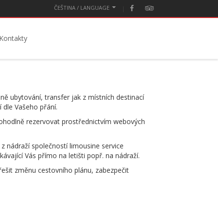
ČEŠTINA / LANGUAGE
Kontakty
eně ubytování, transfer jak z místních destinací
í dle Vašeho přání.
 pohodlně rezervovat prostřednictvím webových
 z nádraží společností limousine service
jící Vás přímo na letišti popř. na nádraží.
řešit změnu cestovního plánu, zabezpečit