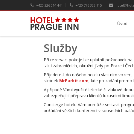
+420 226 014 444
+420 776 333 115
hotel@hote
Úvod
Služby
Při rezervaci pokoje lze uplatnit požadavek na
tak i zahraničních, okružní jízdy po Praze i Če
Přijedete-li do našeho hotelu vlastním vozem,
stránek
MrParkit.com
, kde po zadání promo
V případě Vámi využité letecké či vlakové dopra
zabezpečující přepravu klientů luxusními limu
Concierge hotelu Vám pomůže sestavit program 
pořádání větších konferencí v sousedních palác