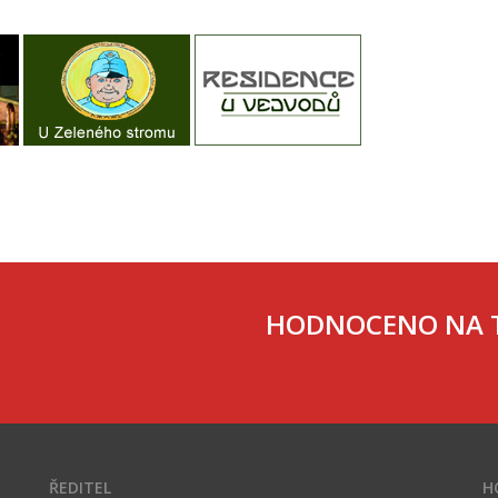
HODNOCENO NA T
ŘEDITEL
H