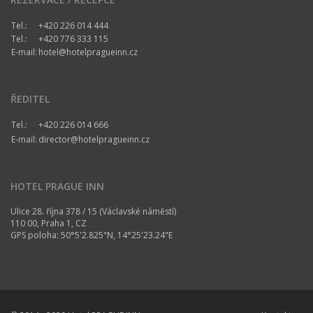
Tel.:
+420 226 014 444
Tel.:
+420 776 333 115
E-mail:
hotel@hotelpragueinn.cz
ŘEDITEL
Tel.:
+420 226 014 666
E-mail:
director@hotelpragueinn.cz
HOTEL PRAGUE INN
Ulice 28. října 378 / 15 (Václavské náměstí)
110 00, Praha 1, CZ
GPS poloha: 50°5'2.825"N, 14°25'23.24"E