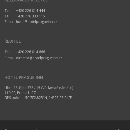
Tel.:
+420 226 014 444
Tel.:
+420 776 333 115
E-mail:
hotel@hotelpragueinn.cz
ŘEDITEL
Tel.:
+420 226 014 666
E-mail:
director@hotelpragueinn.cz
HOTEL PRAGUE INN
Ulice 28. října 378 / 15 (Václavské náměstí)
110 00, Praha 1, CZ
GPS poloha: 50°5'2.825"N, 14°25'23.24"E