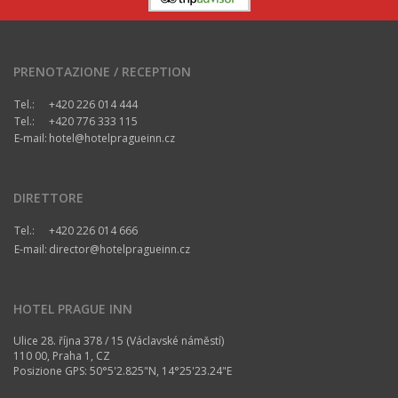
PRENOTAZIONE / RECEPTION
Tel.:
+420 226 014 444
Tel.:
+420 776 333 115
E-mail:
hotel@hotelpragueinn.cz
DIRETTORE
Tel.:
+420 226 014 666
E-mail:
director@hotelpragueinn.cz
HOTEL PRAGUE INN
Ulice 28. října 378 / 15 (Václavské náměstí)
110 00, Praha 1, CZ
Posizione GPS: 50°5'2.825"N, 14°25'23.24"E