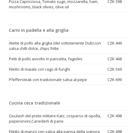
Pizza Capricciosa, Tomato sugo, mozzarella, ham,
CZK 398
mushrooms, black olives, olive oil
Carni in padella e alla griglia
Alette di pollo alla griglia (del sottotenente Dub) con
CZK 449
salsa chilli dolce, chips fritte
Petti di pollo avvolto in pancetta, fagiolini
CZK 468
Filetto di maiale con ragú di funghi
CZK 569
Pfeffersteak con tradizionale salsa al pepe
CZK 699
Cucina ceca tradizionale
Goulash del prete militare Katz, cosparso di cipolla,
CZK 498
peperoncini,Canederli di pane
Filetto di manzo con salsa alla panna della signora
CZK 498