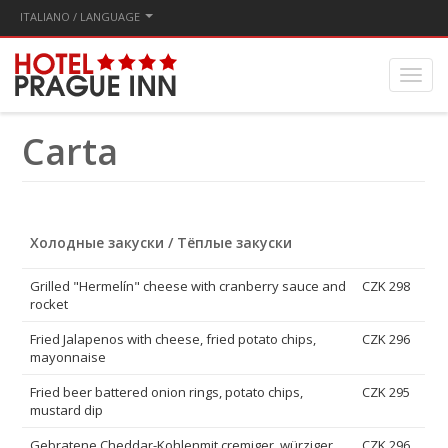
ITALIANO / LANGUAGE
Carta
Холодные закуски / Тёплые закуски
Grilled "Hermelín" cheese with cranberry sauce and
CZK 298
rocket
Fried Jalapenos with cheese, fried potato chips,
CZK 296
mayonnaise
Fried beer battered onion rings, potato chips,
CZK 295
mustard dip
Gebratene Cheddar-Kohlenmit cremiger, würziger
CZK 296