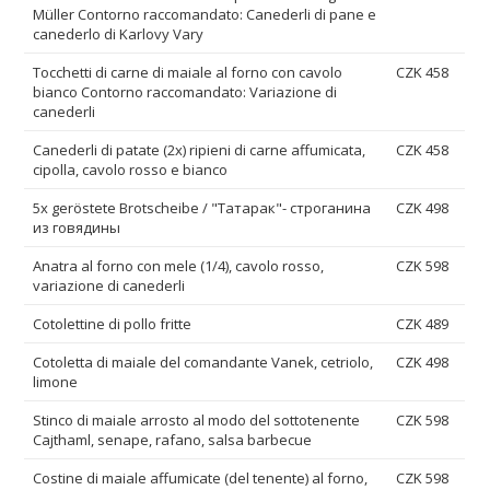
Müller Contorno raccomandato: Canederli di pane e
canederlo di Karlovy Vary
Tocchetti di carne di maiale al forno con cavolo
CZK 458
bianco Contorno raccomandato: Variazione di
canederli
Canederli di patate (2x) ripieni di carne affumicata,
CZK 458
cipolla, cavolo rosso e bianco
5x geröstete Brotscheibe / "Татарак"- строганина
CZK 498
из говядины
Anatra al forno con mele (1/4), cavolo rosso,
CZK 598
variazione di canederli
Cotolettine di pollo fritte
CZK 489
Cotoletta di maiale del comandante Vanek, cetriolo,
CZK 498
limone
Stinco di maiale arrosto al modo del sottotenente
CZK 598
Cajthaml, senape, rafano, salsa barbecue
Costine di maiale affumicate (del tenente) al forno,
CZK 598