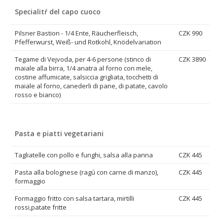
Specialitŕ del capo cuoco
Pilsner Bastion - 1/4 Ente, Räucherfleisch,
CZK 990
Pfefferwurst, Weiß- und Rotkohl, Knödelvariation
Tegame di Vejvoda, per 4-6 persone (stinco di
CZK 3890
maiale alla birra, 1/4 anatra al forno con mele,
costine affumicate, salsiccia grigliata, tocchetti di
maiale al forno, canederli di pane, di patate, cavolo
rosso e bianco)
Pasta e piatti vegetariani
Tagliatelle con pollo e funghi, salsa alla panna
CZK 445
Pasta alla bolognese (ragú con carne di manzo),
CZK 445
formaggio
Formaggio fritto con salsa tartara, mirtilli
CZK 445
rossi,patate fritte